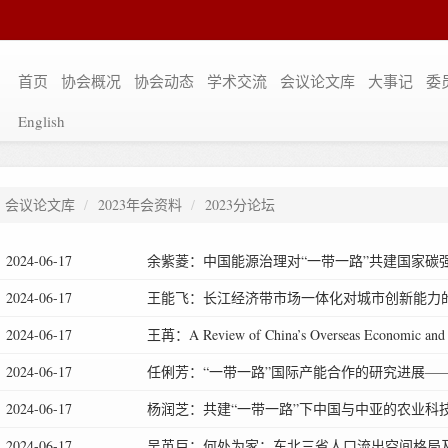
首页
协会概况
协会动态
学术交流
会议论文库
大事记
委
English
会议论文库
2023年会资料
2023分论坛
2024-06-17
余紫菱：中国能源治理对“一带一路”共建国家碳
2024-06-17
王能飞：长江经济带市场一体化对城市创新能力
2024-06-17
王苒：A Review of China’s Overseas Economic and Tr
2024-06-17
任俐芳：“一带一路”国际产能合作的研究进展—
2024-06-17
杨润芝：共建“一带一路”下中国与中亚的农业科
2024-06-17
吴英巨：何处为家：东北三省人口流出空间格局