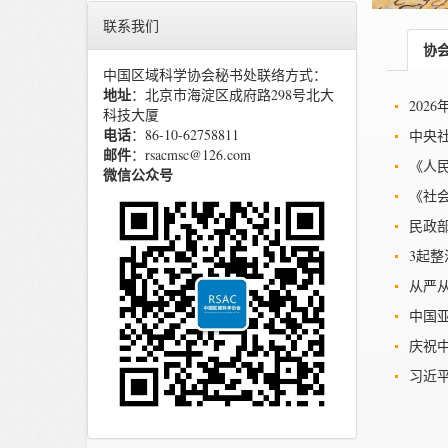
联系我们
协
中国区域科学协会秘书处联络方式：
地址
：北京市海淀区成府路298号北大
202
科技大厦
电话
：86-10-62758811
中央社
邮件
：rsacmsc@126.com
《人
微信公众号
《社
民政
3起
从严
中国
庆祝
习近平