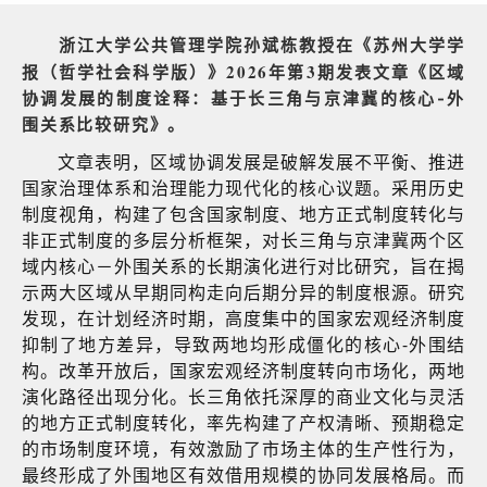
教授在《苏州大学学
浙江大学公共管理学院
孙斌栋
报
（哲学社会科学版）
》2026年第3期发表文章《
区域
协调发展的制度诠释：
基于长三角与京津冀的核心-外
围关系比较研究
》。
文章表明，区域协调发展是破解发展不平衡、推进
国家治理体系和治理能力现代化的核心议题。采用历史
制度视角，构建了包含国家制度、地方正式制度转化与
非正式制度的多层分析框架，对长三角与京津冀两个区
域内核心－外围关系的长期演化进行对比研究，旨在揭
示两大区域从早期同构走向后期分异的制度根源。研究
发现，在计划经济时期，高度集中的国家宏观经济制度
抑制了地方差异，导致两地均形成僵化的核心-外围结
构。改革开放后，国家宏观经济制度转向市场化，两地
演化路径出现分化。长三角依托深厚的商业文化与灵活
的地方正式制度转化，率先构建了产权清晰、预期稳定
的市场制度环境，有效激励了市场主体的生产性行为，
最终形成了外围地区有效借用规模的协同发展格局。而