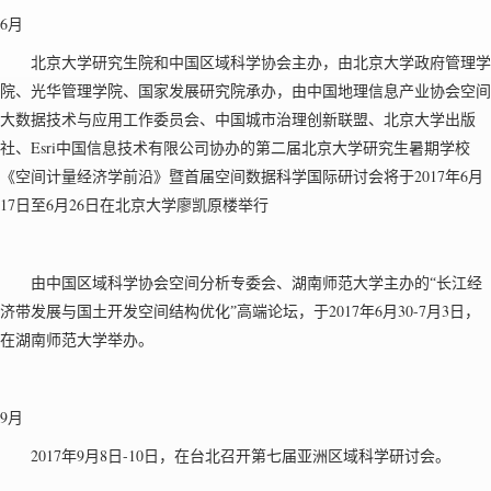
6月
北京大学研究生院和中国区域科学协会主办，由北京大学政府管理学
院、光华管理学院、国家发展研究院承办，由中国地理信息产业协会空间
大数据技术与应用工作委员会、中国城市治理创新联盟、北京大学出版
Esri
社、
中国信息技术有限公司协办的第二届北京大学研究生暑期学校
2017
6
《空间计量经济学前沿》暨首届空间数据科学国际研讨会将于
年
月
17
6
26
日至
月
日在北京大学廖凯原楼举行
由中国区域科学协会空间分析专委会、湖南师范大学主办的“长江经
2017
6
30-7
3
济带发展与国土开发空间结构优化”高端论坛，于
年
月
月
日，
在湖南师范大学举办。
9月
2017
9
8
-10
年
月
日
日，在台北召开第七届亚洲区域科学研讨会。