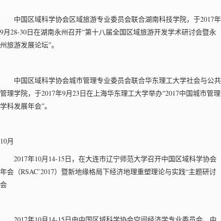
2017
中国区域科学协会区域旅游专业委员会联合湖南科技学院，于
年
9
28-30
月
日在湖南永州召开“第十八届全国区域旅游开发学术研讨会暨永
州旅游发展论坛”。
中国区域科学协会城市管理专业委员会联合华东理工大学社会与公共
2017
9
23
2017
管理学院，于
年
月
日在上海华东理工大学举办“
中国城市管理
学科发展年会”。
10月
2017
10
14-15
年
月
日，在大连市辽宁师范大学召开中国区域科学协会
RSAC’2017
“
年会（
）暨新地缘格局下经济地理重塑理论与实践
主题研讨
会
2017
10
14-15
年
月
日由中国区域科学协会空间经济学专业委员会、中